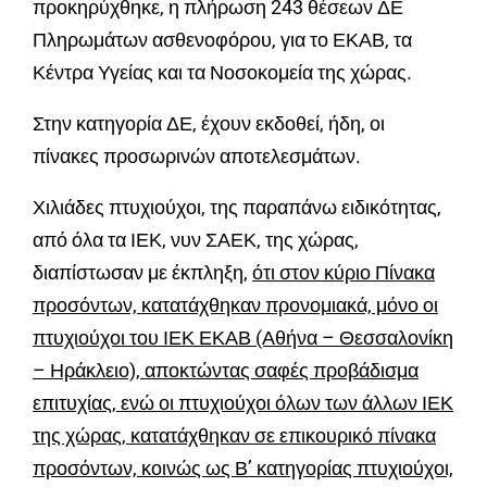
προκηρύχθηκε, η πλήρωση 243 θέσεων ΔΕ
Πληρωμάτων ασθενοφόρου, για το ΕΚΑΒ, τα
Κέντρα Υγείας και τα Νοσοκομεία της χώρας.
Στην κατηγορία ΔΕ, έχουν εκδοθεί, ήδη, οι
πίνακες προσωρινών αποτελεσμάτων.
Χιλιάδες πτυχιούχοι, της παραπάνω ειδικότητας,
από όλα τα ΙΕΚ, νυν ΣΑΕΚ, της χώρας,
διαπίστωσαν με έκπληξη,
ότι στον κύριο Πίνακα
προσόντων, κατατάχθηκαν προνομιακά, μόνο οι
πτυχιούχοι του ΙΕΚ ΕΚΑΒ (Αθήνα – Θεσσαλονίκη
– Ηράκλειο), αποκτώντας σαφές προβάδισμα
επιτυχίας, ενώ οι πτυχιούχοι όλων των άλλων ΙΕΚ
της χώρας, κατατάχθηκαν σε επικουρικό πίνακα
προσόντων, κοινώς ως Β’ κατηγορίας πτυχιούχοι,