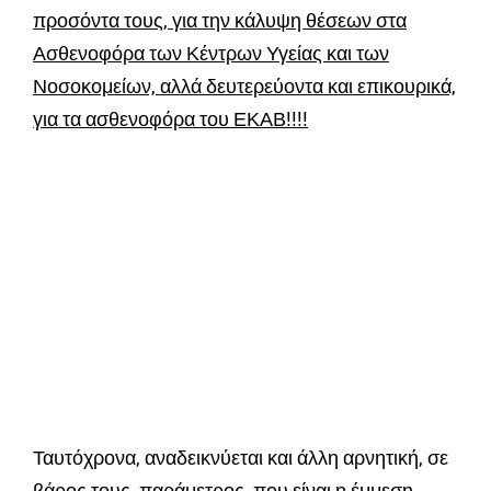
προσόντα τους, για την κάλυψη θέσεων στα
Ασθενοφόρα των Κέντρων Υγείας και των
Νοσοκομείων, αλλά δευτερεύοντα και επικουρικά,
για τα ασθενοφόρα του ΕΚΑΒ!!!!
Ταυτόχρονα, αναδεικνύεται και άλλη αρνητική, σε
βάρος τους, παράμετρος,
που είναι η έμμεση,