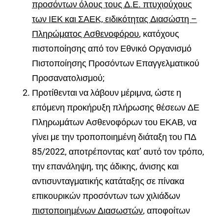
προσόντων όλους τους Δ.Ε. πτυχιούχους
των ΙΕΚ και ΣΑΕΚ, ειδικότητας Διασώστη –
Πληρώματος Ασθενοφόρου
, κατόχους
πιστοποίησης από τον Εθνικό Οργανισμό
Πιστοποίησης Προσόντων Επαγγελματικού
Προσανατολισμού;
Προτίθενται να λάβουν μέριμνα, ώστε η
επόμενη προκήρυξη πλήρωσης θέσεων ΔΕ
Πληρωμάτων Ασθενοφόρων του ΕΚΑΒ, να
γίνει με την τροποποιημένη διάταξη του ΠΔ
85/2022, αποτρέποντας κατ’ αυτό τον τρόπο,
την επανάληψη, της άδικης, άνισης και
αντισυνταγματικής κατάταξης σε πίνακα
επικουρικών προσόντων των χιλιάδων
πιστοποιημένων Διασωστών
, αποφοίτων