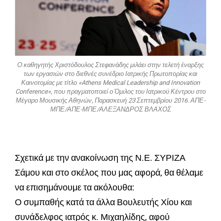
Ο καθηγητής Χριστόδουλος Στεφανάδης μιλάει στην τελετή έναρξης
των εργασιών στο διεθνές συνέδριο Ιατρικής Πρωτοπορίας και
Καινοτομίας με τίτλο «Athens Medical Leadership and Innovation
Conference», που πραγματοποιεί ο Όμιλος του Ιατρικού Κέντρου στο
Μέγαρο Μουσικής Αθηνών, Παρασκευή 23 Σεπτεμβρίου 2016. ΑΠΕ-
ΜΠΕ/ΑΠΕ-ΜΠΕ/ΑΛΕΞΑΝΔΡΟΣ ΒΛΑΧΟΣ
Σχετικά με την ανακοίνωση της Ν.Ε. ΣΥΡΙΖΑ
Σάμου και στο σκέλος που μας αφορά, θα θέλαμε
να επισημάνουμε τα ακόλουθα:
Ο συμπαθής κατά τα άλλα Βουλευτής Χίου και
συνάδελφος ιατρός κ. Μιχαηλίδης, αφού