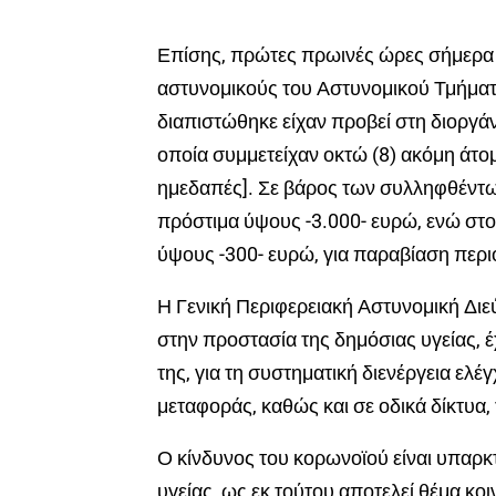
Επίσης, πρώτες πρωινές ώρες σήμερα 
αστυνομικούς του Αστυνομικού Τμήματο
διαπιστώθηκε είχαν προβεί στη διοργάν
οποία συμμετείχαν οκτώ (8) ακόμη άτομα 
ημεδαπές]. Σε βάρος των συλληφθέντ
πρόστιμα ύψους -3.000- ευρώ, ενώ στ
ύψους -300- ευρώ, για παραβίαση περι
Η Γενική Περιφερειακή Αστυνομική Διε
στην προστασία της δημόσιας υγείας, έ
της, για τη συστηματική διενέργεια ελ
μεταφοράς, καθώς και σε οδικά δίκτυα, 
Ο κίνδυνος του κορωνοϊού είναι υπαρκτ
υγείας, ως εκ τούτου αποτελεί θέμα κο