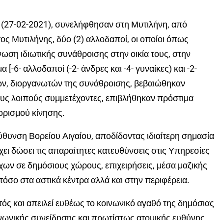
(27-02-2021), συνελήφθησαν στη Μυτιλήνη, από
ς Μυτιλήνης, δύο (2) αλλοδαποί, οι οποίοι όπως
ωση ιδιωτικής συνάθροισης στην οικία τους, στην
[-6- αλλοδαποί (-2- άνδρες και -4- γυναίκες) και -2-
ων, διοργανωτών της συνάθροισης, βεβαιώθηκαν
ους λοιπούς συμμετέχοντες, επιβλήθηκαν πρόστιμα
ορισμού κίνησης.
ύθυνση Βορείου Αιγαίου, αποδίδοντας ιδιαίτερη σημασία
χει δώσει τις απαραίτητες κατευθύνσεις στις Υπηρεσίες
έγχων σε δημόσιους χώρους, επιχειρήσεις, μέσα μαζικής
τόσο στα αστικά κέντρα αλλά και στην περιφέρεια.
ός και απειλεί ευθέως το κοινωνικό αγαθό της δημόσιας
ινωνικής συνείδησης και πρωτίστως ατομικής ευθύνης,