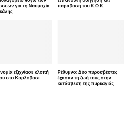
Πυθαγόρειο λόγω των
επικίνδυνη οδήγηση και
ώσεων για τη Ναυμαχία
παράβαση του Κ.Ο.Κ.
υκάλης
νομία εξιχνίασε κλοπή
Ρέθυμνο: Δύο πυροσβέστες
λου στο Καρλόβασι
έχασαν τη ζωή τους στην
κατάσβεση της πυρκαγιάς