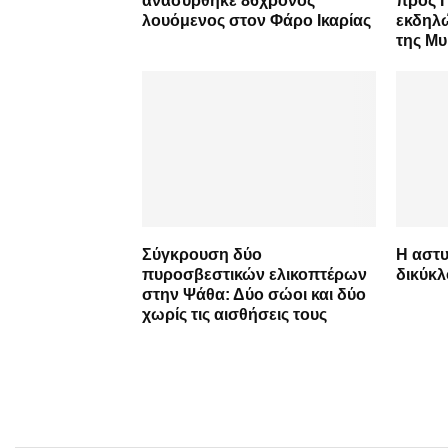
ανασύρθηκε 86χρονος
προς 
λουόμενος στον Φάρο Ικαρίας
εκδηλ
της Μ
Σύγκρουση δύο
Η αστυ
πυροσβεστικών ελικοπτέρων
δικύκ
στην Ψάθα: Δύο σώοι και δύο
χωρίς τις αισθήσεις τους