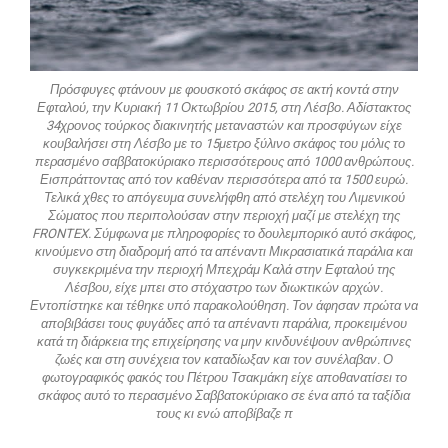
Πρόσφυγες φτάνουν με φουσκοτό σκάφος σε ακτή κοντά στην
Εφταλού, την Κυριακή 11 Οκτωβρίου 2015, στη Λέσβο. Αδίστακτος
34χρονος τούρκος διακινητής μεταναστών και προσφύγων είχε
κουβαλήσει στη Λέσβο με το 15μετρο ξύλινο σκάφος του μόλις το
περασμένο σαββατοκύριακο περισσότερους από 1000 ανθρώπους.
Εισπράττοντας από τον καθέναν περισσότερα από τα 1500 ευρώ.
Τελικά χθες το απόγευμα συνελήφθη από στελέχη του Λιμενικού
Σώματος που περιπολούσαν στην περιοχή μαζί με στελέχη της
FRONTEX. Σύμφωνα με πληροφορίες το δουλεμπορικό αυτό σκάφος,
κινούμενο στη διαδρομή από τα απέναντι Μικρασιατικά παράλια και
συγκεκριμένα την περιοχή Μπεχράμ Καλά στην Εφταλού της
Λέσβου, είχε μπει στο στόχαστρο των διωκτικών αρχών.
Εντοπίστηκε και τέθηκε υπό παρακολούθηση. Τον άφησαν πρώτα να
αποβιβάσει τους φυγάδες από τα απέναντι παράλια, προκειμένου
κατά τη διάρκεια της επιχείρησης να μην κινδυνέψουν ανθρώπινες
ζωές και στη συνέχεια τον καταδίωξαν και τον συνέλαβαν. Ο
φωτογραφικός φακός του Πέτρου Τσακμάκη είχε αποθανατίσει το
σκάφος αυτό το περασμένο Σαββατοκύριακο σε ένα από τα ταξίδια
τους κι ενώ αποβίβαζε π