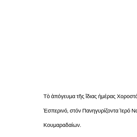
Τὸ ἀπόγευμα τῆς ἴδιας ἡμέρας Χοροστ
Ἑσπερινό, στόν Πανηγυρίζοντα Ἱερό Ν
Κουμαραδαίων.