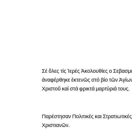
Σέ ὃλες τίς Ἱερές Ἀκολουθίες ο Σεβασμ
ἀναφέρθηκε ἐκτενῶς στό βίο τῶν Ἁγίων
Χριστοῦ καί στά φρικτά μαρτύριά τους.
Παρέστησαν Πολιτικές και Στρατιωτικέ
Χριστιανῶν.