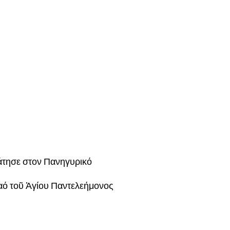
άτησε στον Πανηγυρικό
αό τοῦ Ἁγίου Παντελεήμονος