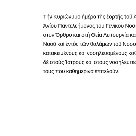
Τήν Κυριώνυμο ἡμέρα τῆς ἑορτῆς τοῦ 
Ἁγίου Παντελεήμονος τοῦ Γενικοῦ Νο
στον Όρθρο και στή Θεία Λειτουργία κα
Ναοῦ καί ἐντός τῶν θαλάμων τοῦ Νοσοκ
κατακειμένους και νοσηλευομένους καθ
δέ στούς Ἱατρούς και στους νοσηλευτέ
τους που καθημερινά ἐπιτελούν.