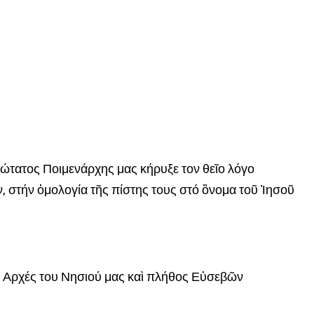
ιώτατος Ποιμενάρχης μας κήρυξε τον θεῖο λόγο
, στήν ὀμολογία τῆς πίστης τους στό ὂνομα τοῦ Ἰησοῦ
ς Αρχές του Νησιού μας καὶ πλήθος Εὐσεβῶν