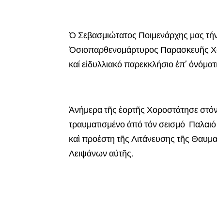
Ὁ Σεβασμιώτατος Ποιμενάρχης μας τήν
Ὁσιοπαρθενομάρτυρος Παρασκευῆς Χο
καί εἰδυλλιακό παρεκκλήσιο ἐπ’ ὀνόματ
Ἀνήμερα τῆς ἑορτῆς Χοροστάτησε στόν
τραυματισμένο ἀπό τόν σεισμό Παλαιό
καὶ προέστη τῆς Λιτάνευσης τῆς Θαυμα
Λειψάνων αὐτῆς.