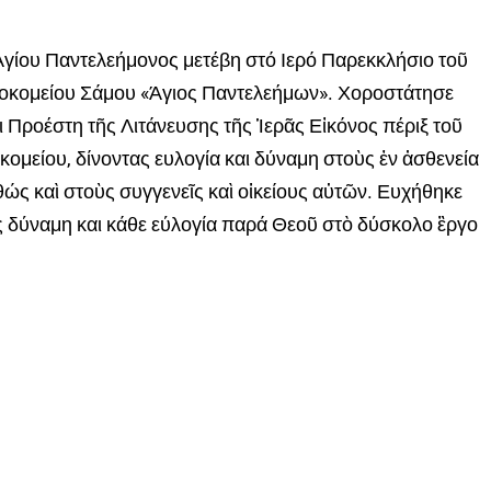
Ἁγίου Παντελεήμονος μετέβη στό Ιερό Παρεκκλήσιο τοῦ
σοκομείου Σάμου «Άγιος Παντελεήμων». Χοροστάτησε
ι Προέστη τῆς Λιτάνευσης τῆς Ἱερᾶς Εἰκόνος πέριξ τοῦ
ομείου, δίνοντας ευλογία και δύναμη στοὺς ἐν ἀσθενεία
ώς καὶ στοὺς συγγενεῖς καὶ οἱκείους αὐτῶν. Ευχήθηκε
ς δύναμη και κάθε εύλογία παρά Θεοῦ στὸ δύσκολο ἒργο