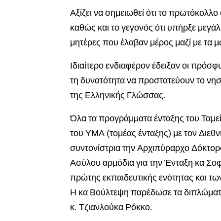
Αξίζει να σημειωθεί ότι το πρωτόκολλ
καθώς και το γεγονός ότι υπήρξε μεγά
μητέρες που έλαβαν μέρος μαζί με τα 
Ιδιαίτερο ενδιαφέρον έδειξαν οι πρόσφ
τη δυνατότητα να προστατεύουν το νησί
της Ελληνικής Γλώσσας.
Όλα τα προγράμματα ένταξης του Ταμε
του ΥΜΑ (τομέας ένταξης) με τον Διε
συντονίστρια την
Αρχιπύραρχο
Δόκτορα
Ασύλου αρμόδια για την Ένταξη κ
α
Σοφ
πρώτης εκπαιδευτικής ενότητας και τ
Η
κ
α
Βούλτεψη
παρέδωσε τα διπλώματα
κ.
Τζιανλούκα
Ρόκκο
.