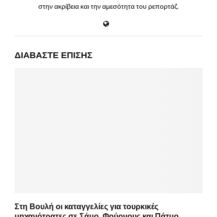
στην ακρίβεια και την αμεσότητα του ρεπορτάζ.
ΔΙΑΒΆΣΤΕ ΕΠΊΣΗΣ
Στη Βουλή οι καταγγελίες για τουρκικές
μηχανότρατες σε Σάμο, Φούρνους και Πάτμο