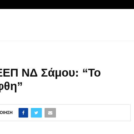
ΕΕΠ ΝΔ Σάμου: “Το
φθη”
ΟΊΗΣΗ