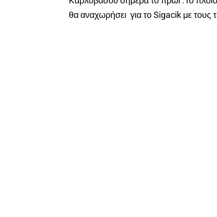
Καρλοβάσου σήμερα το πρωί .Το πλοίο
θα αναχωρήσει για το Sigacik με τους 