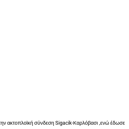
α την ακτοπλοϊκή σύνδεση Sigacik-Καρλόβασι ,ενώ έδωσε