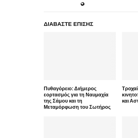
ΔΙΑΒΆΣΤΕ ΕΠΊΣΗΣ
Πυθαγόρειο: Διήμερος
Τροχαί
εορτασμός για τη Ναυμαχία
κινητ
της Σάμου και τη
και Ασ
Μεταμόρφωση του Σωτήρος