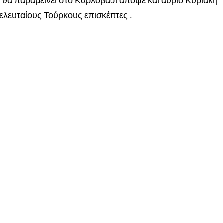
 θα παραμείνει στο Καρλόβασι απόψε και αύριο Κυριακή
τελευταίους Τούρκους επισκέπτες .