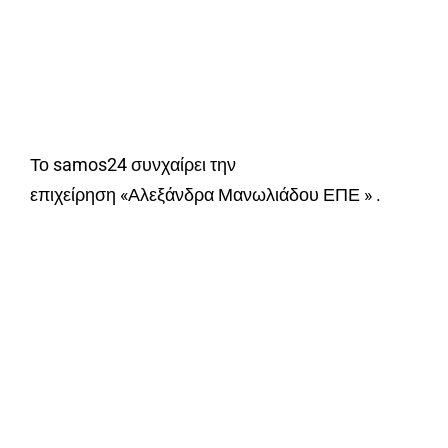
Το samos24 συνχαίρει την
επιχείρηση «Αλεξάνδρα Μανωλιάδου ΕΠΕ » .