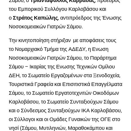
Σάμου, ο
Τριαντάφυλλος Καββαδάς
, πρόεδρος
του Εμπορικού Συλλόγου Καρλοβάσου και
ο
Στράτος Καπώλης
, αντιπρόεδρος της Ένωσης
Νοσοκομειακών Γιατρών Σάμου.
Την κινητοποίηση στήριξαν με αποφάσεις τους
το Νομαρχιακό Τμήμα της ΑΔΕΔΥ, η Ενωση
Νοσοκομειακών Γιατρών Σάμου, το Παράρτημα
Σάμου – Ικαρίας της Ενωσης Τεχνικών Ομίλου
ΔΕΗ, το Σωματείο Εργαζομένων στα Ξενοδοχεία,
Τουριστικά Γραφεία και Επισιτιστικά Επαγγέλματα
Σάμου, το Σωματείο Εργατοτεχνιτών Οικοδόμων
Καρλοβάσου, το Σωματείο Συνταξιούχων Σάμου
και ο Σύνδεσμος Συνταξιούχων ΙΚΑ Καρλοβάσου,
οι Σύλλογοι και οι Ομάδες Γυναικών της ΟΓΕ στο
νησί (Σάμου, Μυτιληνιών, Μαραθοκάμπου και