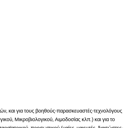
γιών, και για τους βοηθούς-παρασκευαστές-τεχνολόγους
κού, Μικροβιολογικού, Αιμοδοσίας κλπ.) και για το
 παραϊατρικού προσωπικού (μαίες, μαιευτές, διασώστες-