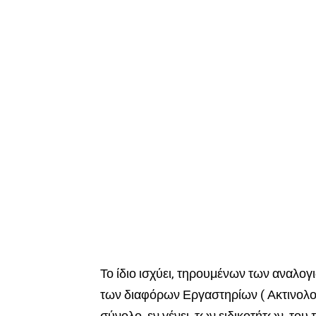
Το ίδιο ισχύει, τηρουμένων των αναλο
των διαφόρων Εργαστηρίων ( Ακτινολογι
σύνολο, εν γένει, των ειδικοτήτων του