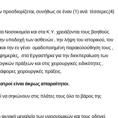
προσδιορίζεται, συνήθως σε έναν (1) ανά τέσσερες(4)
 στα Νοσοκομεία και στα Κ.Υ. χρειάζονται τους βοηθούς
 την υποδοχή των ασθενών , την λήψη του ιστορικού, τον
και την εν γένει ομαδοποιημένη παρακολούθηση τους ,
εφημερίες, στα Εργαστήρια για την διεκπεραίωση των
ικών πράξεων και στις χειρουργικές ειδικότητες ,
άφορες χειρουργικές πράξεις.
γιατροί είναι άκρως απαραίτητοι.
ροί να σηκώνουν στις πλάτες τους όλο το βάρος της
ψυχικό μεγαλείο των υγειονομικών και τους οδηγεί,