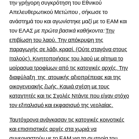
την γρήγορη συγκρότηση του Εθνικού
Απελευθερωτικού Μετώπου , σήκωσε το
ανάστημά του και αγωνίστηκε μαζί με το ΕΑΜ και
τον ΕΛΑΣ
με πρώτα βασικά καθήκοντα:
Την
επιβίωση του λαού. Την απόκρυψη της
παραγωγής σε λάδι, κρασί. (Ούτε σταγόνα στους
Ιταλούς). Κινητοποιήσεις του λαού με αίτημα το
μοίρασμα τροφίμων από τις κατοχικές αρχές. Την
διαφύλαξη της ατομικής αξιοπρέπειας και της
οικογενειακής ζωής. Καμιά σχέση με τους
καταχτητές και τις Σχολές Ντάντε που είχαν στόχο
τον εξιταλισμό και εκφασισμό της νεολαίας.
Ταυτόχρονα ανάγκασαν τις κατοχικές κοινοτικές
και επισιτιστικές αρχές στα χωριά να
συνεργαστούν με το ΕΑΜ για τη σωτηρία του