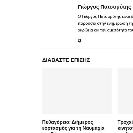
Γιώργος Πατσομύτης
Ο Γιώργος Πατσομύτης είναι 
παρουσία στην ενημέρωση της
ακρίβεια και την αμεσότητα τ
ΔΙΑΒΆΣΤΕ ΕΠΊΣΗΣ
Πυθαγόρειο: Διήμερος
Τροχαί
εορτασμός για τη Ναυμαχία
κινητ