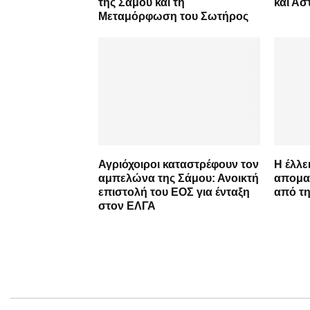
της Σάμου και τη
και Ασ
Μεταμόρφωση του Σωτήρος
Αγριόχοιροι καταστρέφουν τον
Η έλλε
αμπελώνα της Σάμου: Ανοικτή
απομακ
επιστολή του ΕΟΣ για ένταξη
από τ
στον ΕΛΓΑ