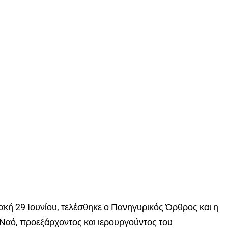
ακή 29 Ιουνίου, τελέσθηκε ο Πανηγυρικός Όρθρος και η
ό Ναό, προεξάρχοντος και ιερουργούντος του