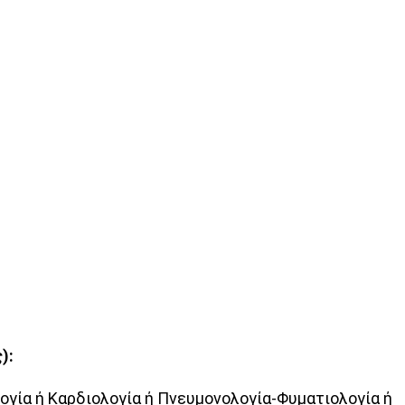
):
ογία ή Καρδιολογία ή Πνευμονολογία-Φυματιολογία ή