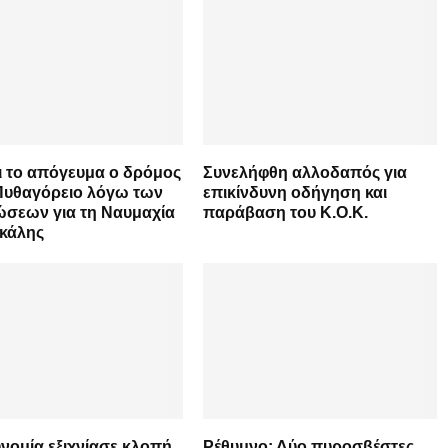
ι το απόγευμα ο δρόμος
Συνελήφθη αλλοδαπός για
Πυθαγόρειο λόγω των
επικίνδυνη οδήγηση και
ώσεων για τη Ναυμαχία
παράβαση του Κ.Ο.Κ.
υκάλης
νομία εξιχνίασε κλοπή
Ρέθυμνο: Δύο πυροσβέστες