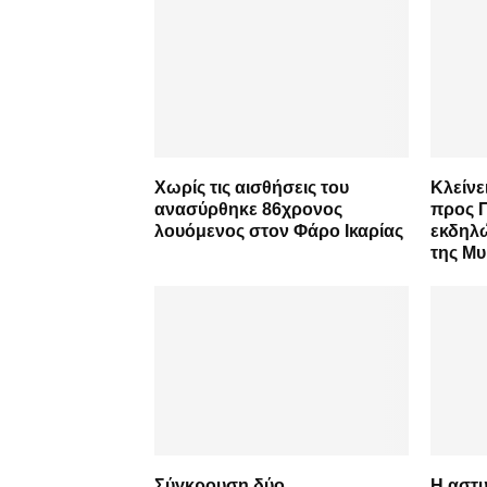
Χωρίς τις αισθήσεις του
Κλείνε
ανασύρθηκε 86χρονος
προς 
λουόμενος στον Φάρο Ικαρίας
εκδηλ
της Μ
Σύγκρουση δύο
Η αστυ