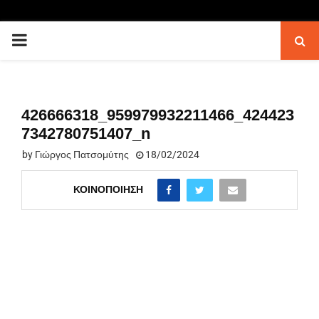
PRIMARY
MENU
426666318_959979932211466_424423
7342780751407_n
by
Γιώργος Πατσομύτης
18/02/2024
ΚΟΙΝΟΠΟΊΗΣΗ