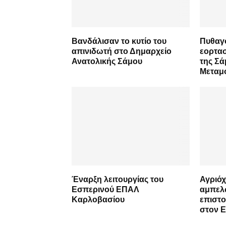
Βανδάλισαν το κυτίο του
Πυθαγό
απινιδωτή στο Δημαρχείο
εορτασ
Ανατολικής Σάμου
της Σά
Μεταμ
Έναρξη λειτουργίας του
Αγριόχ
Εσπερινού ΕΠΑΛ
αμπελώ
Καρλοβασίου
επιστο
στον 