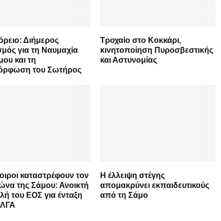
ρειο: Διήμερος
Τροχαίο στο Κοκκάρι,
μός για τη Ναυμαχία
κινητοποίηση Πυροσβεστικής
μου και τη
και Αστυνομίας
όρφωση του Σωτήρος
οιροι καταστρέφουν τον
Η έλλειψη στέγης
να της Σάμου: Ανοικτή
απομακρύνει εκπαιδευτικούς
λή του ΕΟΣ για ένταξη
από τη Σάμο
ΕΛΓΑ