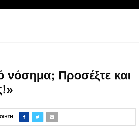
ό νόσημα; Προσέξτε και
ς!»
ΟΊΗΣΗ