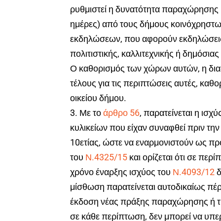
ρυθμιστεί η δυνατότητα παραχώρησης (γ
ημέρες) από τους δήμους κοινόχρηστω
εκδηλώσεων, που αφορούν εκδηλώσεις 
πολιτιστικής, καλλιτεχνικής ή δημόσια
Ο καθορισμός των χώρων αυτών, η δια
τέλους για τις περιπτώσεις αυτές, καθ
οικείου δήμου.
3. Με το
άρθρο 56
, παρατείνεται η ισ
κυλικείων που είχαν συναφθεί πριν τ
10ετίας, ώστε να εναρμονιστούν ως προ
του
Ν.4325/15
και ορίζεται ότι σε περ
χρόνο έναρξης ισχύος του
Ν.4093/12
δ
μίσθωση παρατείνεται αυτοδικαίως πέρ
έκδοση νέας πράξης παραχώρησης ή την
σε κάθε περίπτωση, δεν μπορεί να υπερβ