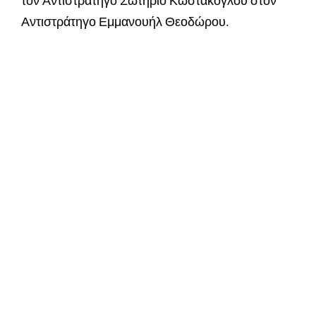
τον Αντιστράτηγο Σωτήριο Κωστάκογλου στον
Αντιστράτηγο Εμμανουήλ Θεοδώρου.