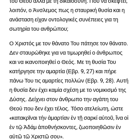
του Θεού αλλά με τη δικαιοσύνη. Πού να σκεφτεί,
λοιπόν, ο Άνσλεμος πως η σταυρική θυσία και η
ανάσταση είχαν οντολογικές συνέπειες για τη
σωτηρία του ανθρώπου;
Ο Χριστός με τον θάνατο Του πάτησε τον θάνατο.
Δεν σταυρώθηκε για να τιμωρηθεί ο άνθρωπος
και να ικανοποιηθεί ο Θεός. Με τη θυσία Του
κατήργησε την αμαρτία (Εβρ. 9, 27) και πήρε
πάνω Του τις αμαρτίες πολλών (Εβρ. 9, 28). Αυτή
η θυσία δεν έχει καμία σχέση με το νομικισμό της
Δύσης. Δείχνει στον άνθρωπο την αγάπη του
Θεού που δεν έχει τέλος. Τόσο ατελείωτη, ώστε
«κατακρῖναι τήν ἁμαρτίαν ἐν τῇ σαρκί αὐτοῦ, ἵνα οἱ
ἐν τῷ Ἀδάμ ἀποθνήσκοντες, ζωοποιηθῶσιν ἐν
αὐτῷ τῷ Χριστῷ σου».