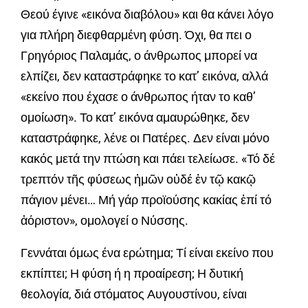
Θεού έγινε «εικόνα διαβόλου» και θα κάνει λόγο
για πλήρη διεφθαρμένη φύση. Όχι, θα πει ο
Γρηγόριος Παλαμάς, ο άνθρωπος μπορεί να
ελπίζει, δεν καταστράφηκε το κατ’ εικόνα, αλλά
«εκείνο που έχασε ο άνθρωπος ήταν το καθ’
ομοίωση». Το κατ’ εικόνα αμαυρώθηκε, δεν
καταστράφηκε, λένε οι Πατέρες. Δεν είναι μόνο
κακός μετά την πτώση και πάει τελείωσε. «Τό δέ
τρεπτόν τῆς φύσεως ἡμῶν οὐδέ ἐν τῷ κακῷ
πάγιον μένει… Μή γάρ προϊούσης κακίας ἐπί τό
ἀόριστον», ομολογεί ο Νύσσης.
Γεννάται όμως ένα ερώτημα; Τί είναι εκείνο που
εκπίπτει; Η φύση ή η προαίρεση; Η δυτική
θεολογία, διά στόματος Αυγουστίνου, είναι