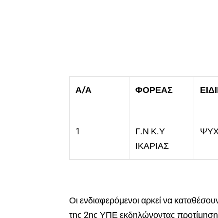
Α/Α
ΦΟΡΕΑΣ
ΕΙΔ
1
Γ.Ν Κ.Υ
ΨΥΧ
ΙΚΑΡΙΑΣ
Οι ενδιαφερόμενοι αρκεί να καταθέσου
της 2ης ΥΠΕ εκδηλώνοντας προτίμηση γ