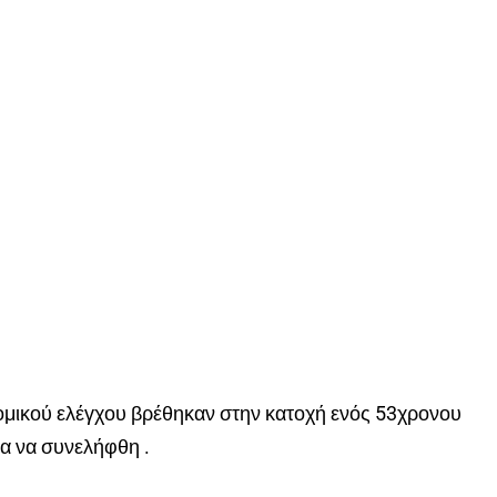
υνομικού ελέγχου βρέθηκαν στην κατοχή ενός 53χρονου
α να συνελήφθη .