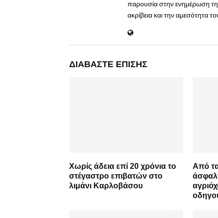
παρουσία στην ενημέρωση της
ακρίβεια και την αμεσότητα τ
ΔΙΑΒΆΣΤΕ ΕΠΊΣΗΣ
Χωρίς άδεια επί 20 χρόνια το
Από τα
στέγαστρο επιβατών στο
άσφαλτ
λιμάνι Καρλοβάσου
αγριόχ
οδηγο