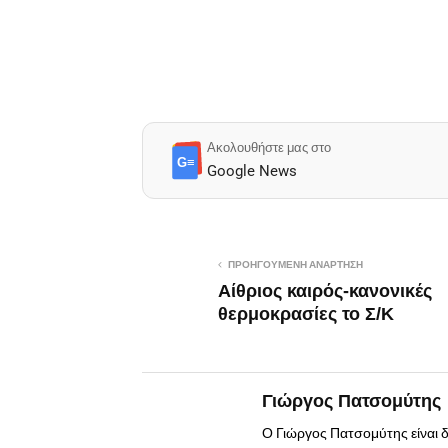
Ακολουθήστε μας στο
G≡
Google News
ΠΡΟΗΓΟΎΜΕΝΗ ΑΝΆΡΤΗΣΗ
Αίθριος καιρός-κανονικές
θερμοκρασίες το Σ/Κ
Γιώργος Πατσομύτης
Ο Γιώργος Πατσομύτης είναι 