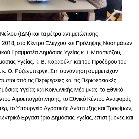
 Νείλου (ΙΔΝ) και τα μέτρα αντιμετώπισης
 2018, στο Κέντρο Ελέγχου και Πρόληψης Νοσημάτων
κού Γραμματέα Δημόσιας Υγείας κ. Ι. Μπασκόζου,
μόσιας Υγείας, κ. Β. Καραούλη και του Προέδρου του
 κ. Θ. Ρόζενμπεργκ. Στη συνάντηση συμμετείχαν
ωποι από τις Περιφέρειες και τις Περιφερειακές
ημόσιας Υγείας και Κοινωνικής Μέριμνας, το Εθνικό
Κέντρο Αιμοεπαγρύπνησης, το Εθνικό Κέντρο Αναφοράς
τέρ, το Υπουργείο Αγροτικής Ανάπτυξης και Τροφίμων,
Κεντρικό Εργαστήριο Δημόσιας Υγείας, επιστήμονες και