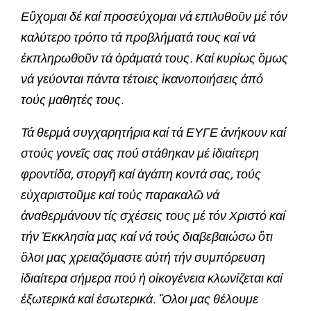
Εὒχομαι δέ καί προσεύχομαι νά επιλυθοῦν μέ τόν
καλύτερο τρόπο τά προβλήματά τους καί νά
ἐκπληρωθοῦν τά ὁράματά τους. Καί κυρίως ὃμως
νά γεύονται πάντα τέτοιες ἱκανοποιήσεις ἀπό
τούς μαθητές τους.
Τά θερμά συγχαρητήρια καί τά ΕΥΓΕ ἀνήκουν καί
στούς γονεῖς σας πού στάθηκαν μέ ἱδιαίτερη
φροντίδα, στοργῆ καί ἀγάπη κοντά σας, τούς
εὐχαριστοῦμε καί τούς παρακαλῶ νά
ἀναθερμάνουν τίς σχέσεις τους μέ τόν Χριστό καί
τήν Ἐκκλησία μας καί νά τούς διαβεβαιώσω ὃτι
ὃλοι μας χρειαζόμαστε αὐτή τήν συμπόρευση
ἱδιαίτερα σήμερα πού ἡ οἰκογένεια κλωνίζεται καί
ἐξωτερικά καί ἐσωτερικά. Ὃλοι μας θέλουμε