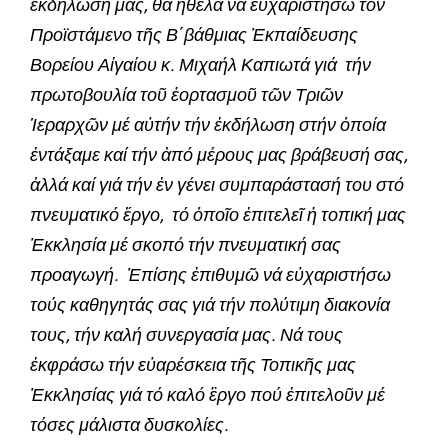
ἐκδήλωσή μας, θά ἤθελα νά εὐχαριστήσω τόν
Προϊστάμενο τῆς Β΄βάθμιας Ἐκπαίδευσης
Βορείου Αἰγαίου κ. Μιχαήλ Καπιωτά γιά τήν
πρωτοβουλία τοῦ ἑορτασμοῦ τῶν Τριῶν
Ἱεραρχῶν μέ αὐτήν τήν ἐκδήλωση στήν ὁποία
ἐντάξαμε καί τήν ἀπό μέρους μας βράβευσή σας,
ἀλλά καί γιά τήν ἐν γένει συμπαράστασή του στό
πνευματικό ἔργο, τό ὁποῖο ἐπιτελεῖ ἡ τοπική μας
Ἐκκλησία μέ σκοπό τήν πνευματική σας
προαγωγή. Ἐπίσης ἐπιθυμῶ νά εὐχαριστήσω
τούς καθηγητάς σας γιά τήν πολύτιμη διακονία
τους, τήν καλή συνεργασία μας. Νά τους
ἐκφράσω τήν εὐαρέσκεια τῆς Τοπικῆς μας
Ἐκκλησίας γιά τό καλό ἒργο πού ἐπιτελοῦν μέ
τόσες μάλιστα δυσκολίες.