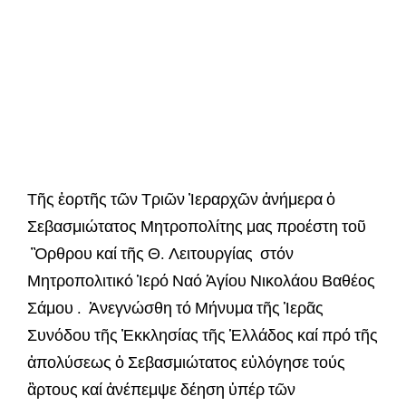
Τῆς ἑορτῆς τῶν Τριῶν Ἰεραρχῶν ἀνήμερα ὁ
Σεβασμιώτατος Μητροπολίτης μας προέστη τοῦ
Ὂρθρου καί τῆς Θ. Λειτουργίας στόν
Μητροπολιτικό Ἱερό Ναό Ἁγίου Νικολάου Βαθέος
Σάμου . Ἀνεγνώσθη τό Μήνυμα τῆς Ἱερᾶς
Συνόδου τῆς Ἐκκλησίας τῆς Ἑλλάδος καί πρό τῆς
ἀπολύσεως ὁ Σεβασμιώτατος εὐλόγησε τούς
ἂρτους καί ἀνέπεμψε δέηση ὑπέρ τῶν