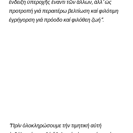
ἔνδειξη ὑπεροχῆς ἔναντι τῶν ἄλλων, ἀλλ’ ὡς
προτροπή γιά περαιτέρω βελτίωση καί φιλότιμη
ἐγρήγορση γιά πρόοδο καί φιλόθεη ζωή”.
“
Πρίν ὁλοκληρώσουμε τήν τιμητική αὐτή