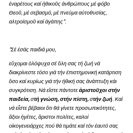
ἐναρέτους καί ἠθικοῦς ἀνθρώπους μέ φόβο
Θεοῦ, μέ σεβασμό, μέ πνεύμα αὐτοθυσίας,
αλτροϊσμοῦ καί ἀγάπης
”.
“
Σέ ἐσάς παιδιά μου,
εὒχομαι ὁλόψυχα σέ ὃλη σας τή ζωή νά
διακρίνεστε τόσο γιά τήν ἐπιστημονική κατάρτιση
ὂσο καί κυρίως γιά τήν ἠθική σας ἀνάπτυξη κάι
συγκρότιση. Νά εἲστε πάντοτε
ἀριστοῦχοι στήν
παιδεία,
σ
τή γνώση, στήν πίστη,
σ
τήν ζωή
. Καί
νά εἶστε βέβαιοι ὃτι θά γίνετε προσωπικότητες,
ἂξιοι ἠγέτες, ἂριστοι πολίτες, καλοί
οἰκογενειάρχες πού θά τιμάτε καί τόν ἐαυτό σας