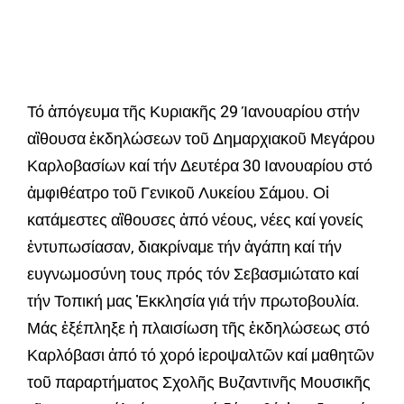
Τό ἀπόγευμα τῆς Κυριακῆς 29 Ίανουαρίου στήν
αἲθουσα ἐκδηλώσεων τοῦ Δημαρχιακοῦ Μεγάρου
Καρλοβασίων καί τήν Δευτέρα 30 Ιανουαρίου στό
ἀμφιθέατρο τοῦ Γενικοῦ Λυκείου Σάμου. Οἱ
κατάμεστες αἲθουσες ἀπό νέους, νέες καί γονείς
ἐντυπωσίασαν, διακρίναμε τήν ἀγάπη καί τήν
ευγνωμοσύνη τους πρός τόν Σεβασμιώτατο καί
τήν Τοπική μας Ἐκκλησία γιά τήν πρωτοβουλία.
Μάς ἐξέπληξε ἡ πλαισίωση τῆς ἐκδηλώσεως στό
Καρλόβασι ἀπό τό χορό ἱεροψαλτῶν καί μαθητῶν
τοῦ παραρτήματος Σχολῆς Βυζαντινῆς Μουσικῆς