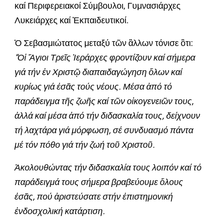
καί Περιφερειακοί Σύμβουλοι, Γυμνασιάρχες
Λυκειάρχες καί Ἐκπαιδευτικοί.
Ὁ Σεβασμιώτατος μεταξύ τῶν ἂλλων τόνισε ὃτι:
“Οἱ Ἅγιοι Τρεῖς Ἱεράρχες φροντίζουν καί σήμερα
γιά τήν ἐν Χριστῷ διαπαιδαγώγηση ὅλων καί
κυρίως γιά ἐσᾶς τούς νέους. Μέσα ἀπό τό
παράδειγμα τῆς ζωῆς καί τῶν οἰκογενειῶν τους,
ἀλλά καί μέσα ἀπό τήν διδασκαλία τους, δείχνουν
τή λαχτάρα γιά μόρφωση, σέ συνδυασμό πάντα
μέ τόν πόθο γιά τήν ζωή τοῦ Χριστοῦ.
Ἀκολουθώντας τήν διδασκαλία τους λοιπόν καί τό
παράδειγμά τους σήμερα βραβεύουμε ὅλους
ἐσᾶς, πού ἀριστεύσατε στήν ἐπιστημονική
ἐνδοσχολική κατάρτιση.