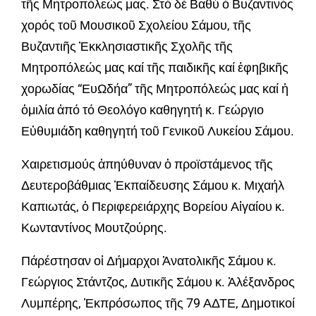
τῆς Μητροπόλεώς μας. Στό δέ Βαθύ ὁ Βυζαντινός
χορός τοῦ Μουσικοῦ Σχολείου Σάμου, τῆς
Βυζαντιῆς Ἐκκλησιαστικῆς Σχολῆς τῆς
Μητροπόλεώς μας καί τῆς παιδικῆς καί ἐφηβικῆς
χορωδίας “ΕυΩδήα” τῆς Μητροπόλεώς μας καί ἡ
ὁμιλία ἀπό τό Θεολόγο καθηγητή κ. Γεώργιο
Εὐθυμιάδη καθηγητή τοῦ Γενικοῦ Λυκείου Σάμου.
Χαιρετισμούς ἀπηύθυναν ὁ προϊστάμενος τῆς
Δευτεροβάθμιας Ἐκπαίδευσης Σάμου κ. Μιχαήλ
Καπιωτάς, ὁ Περιφερειάρχης Βορείου Αἰγαίου κ.
Κωνταντίνος Μουτζούρης.
Πάρέστησαν οἱ Δήμαρχοι Ἀνατολικῆς Σάμου κ.
Γεώργιος Στάντζος, Δυτικῆς Σάμου κ. Ἀλέξανδρος
Λυμπέρης, Ἐκπρόσωπος τῆς 79 ΑΔΤΕ, Δημοτικοί