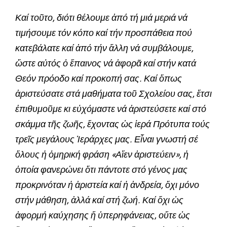
Καί τοῦτο, διότι θέλουμε ἀπό τή μιά μεριά νά
τιμήσουμε τόν κόπο καί τήν προσπάθεια πού
κατεβάλατε καί ἀπό τήν ἄλλη νά συμβάλουμε,
ὥστε αὐτός ὁ ἔπαινος νά ἀφορᾶ καί στήν κατά
Θεόν πρόοδο καί προκοπή σας. Καί ὅπως
ἀριστεύσατε στά μαθήματα τοῦ Σχολείου σας, ἔτσι
ἐπιθυμοῦμε κι εὐχόμαστε νά ἀριστεύσετε καί στό
σκάμμα τῆς ζωῆς, ἔχοντας ὡς ἱερά Πρότυπα τούς
τρεῖς μεγάλους Ἱεράρχες μας. Εἶναι γνωστή σέ
ὅλους ἡ ὁμηρική φράση «Αἴεν ἀριστεύειν», ἡ
ὁποία φανερώνει ὅτι πάντοτε στό γένος μας
προκρινόταν ἡ ἀριστεία καί ἡ ἀνδρεία, ὄχι μόνο
στήν μάθηση, ἀλλά καί στή ζωή. Καί ὄχι ὡς
ἀφορμή καύχησης ἤ ὑπερηφάνειας, οὔτε ὡς