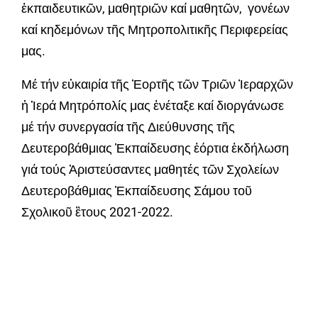
ἐκπαιδευτικῶν, μαθητριῶν καί μαθητῶν, γονέων
καί κηδεμόνων τῆς Μητροπολιτικῆς Περιφερείας
μας.
Μέ τήν εὐκαιρία τῆς Ἑορτῆς τῶν Τριῶν Ἰεραρχῶν
ἡ Ἱερά Μητρόπολίς μας ἐνέταξε καί διοργάνωσε
μέ τήν συνεργασία τῆς Διεύθυνσης τῆς
Δευτεροβάθμιας Ἐκπαίδευσης ἑόρτια ἐκδήλωση
γιά τούς Ἀριστεύσαντες μαθητές τῶν Σχολείων
Δευτεροβάθμιας Ἐκπαίδευσης Σάμου τοῦ
Σχολικοῦ ἒτους 2021-2022.