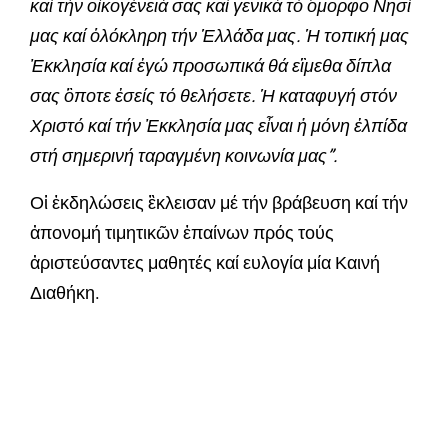
καί τήν οἰκογένειά σας καί γενικά τό ὃμορφο Νησί
μας καί ὁλόκληρη τήν Ἑλλάδα μας. Ἡ τοπική μας
Ἐκκλησία καί ἐγώ προσωπικά θά εἲμεθα δίπλα
σας ὃποτε ἐσείς τό θελήσετε. Ἡ καταφυγή στόν
Χριστό καί τήν Ἐκκλησία μας εἶναι ἡ μόνη ἐλπίδα
στή σημερινή ταραγμένη κοινωνία μας
”.
Οἱ ἐκδηλώσεις ἒκλεισαν μέ τήν βράβευση καί τήν
ἀπονομή τιμητικῶν ἐπαίνων πρός τούς
ἀριστεύσαντες μαθητές καί ευλογία μία Καινή
Διαθήκη.