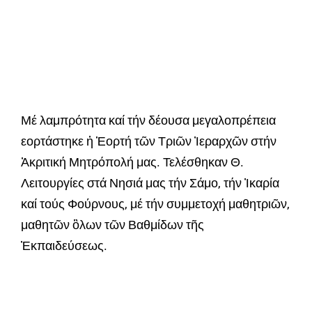
Μέ λαμπρότητα καί τήν δέουσα μεγαλοπρέπεια
εορτάστηκε ἡ Ἑορτή τῶν Τριῶν Ἰεραρχῶν στήν
Ἀκριτική Μητρόπολή μας. Τελέσθηκαν Θ.
Λειτουργίες στά Νησιά μας τήν Σάμο, τήν Ἰκαρία
καί τούς Φούρνους, μέ τήν συμμετοχή μαθητριῶν,
μαθητῶν ὃλων τῶν Βαθμίδων τῆς
Ἐκπαιδεύσεως.