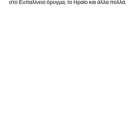
στο Ευπαλίνειο όρυγμα, το Ηραίο και άλλα πολλά.