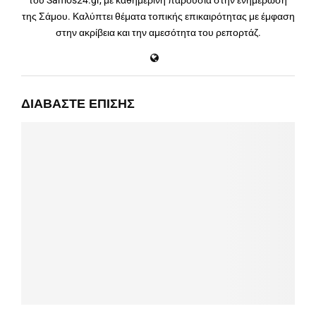
του Samos24.gr, με καθημερινή παρουσία στην ενημέρωση
της Σάμου. Καλύπτει θέματα τοπικής επικαιρότητας με έμφαση
στην ακρίβεια και την αμεσότητα του ρεπορτάζ.
ΔΙΑΒΆΣΤΕ ΕΠΊΣΗΣ