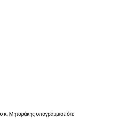
ο κ.
Μηταράκης
υπογράμμισ
ε ότι
: