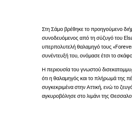
Στη Σάμο βρέθηκε το προηγούμενο διή
συνοδευόμενος από τη σύζυγό του Elsa
υπερπολυτελή θαλαμηγό τους «Forever 
συνέντευξή του, ονόμασε έτσι το σκάφο
Η περιουσία του γνωστού δισεκατομμυρ
ότι η θαλαμηγός και το πλήρωμά της π
συγκεκριμένα στην Αττική, ενώ το ζευγ
αγκυροβόλησε στο λιμάνι της Θεσσαλο