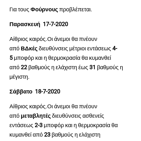
Για τους
Φούρνους
προβλέπεται.
Παρασκευή 17-7-2020
Αίθριος καιρός.Οι άνεμοι θα πνέουν
από
ΒΔκές
διευθύνσεις μέτριοι εντάσεως
4
-
5
μποφόρ και η θερμοκρασία θα κυμανθεί
από
22
βαθμούς η ελάχιστη έως
31
βαθμούς η
μέγιστη.
Σάββατο 18-7-2020
Αίθριος καιρός.Οι άνεμοι θα πνέουν
από
μεταβλητές
διευθύνσεις ασθενείς
εντάσεως
2
-3
μποφόρ και η θερμοκρασία θα
κυμανθεί από
23
βαθμούς η ελάχιστη