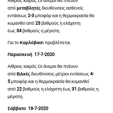
Αίθριος καιρός.Οι άνεμοι θα πνέουν
από
μεταβλητές
διευθύνσεις ασθενείς
εντάσεως
2
-3
μποφόρ και η θερμοκρασία θα
κυμανθεί από
23
βαθμούς η ελάχιστη
έως
34
βαθμούς η μέγιστη.
Για το
Καρλόβασι
προβλέπεται.
Παρασκευή 17-7-2020
Αίθριος καιρός.Οι άνεμοι θα πνέουν
από
ΒΔκές
διευθύνσεις μέτριοι εντάσεως
4
-
5
μποφόρ και η θερμοκρασία θα κυμανθεί
από
22
βαθμούς η ελάχιστη έως
31
βαθμούς η
μέγιστη.
Σάββατο 18-7-2020