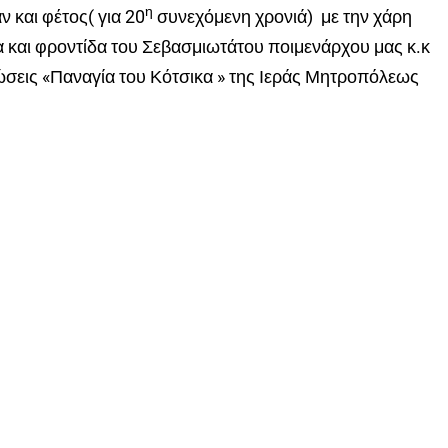
η
 και φέτος( για 20
συνεχόμενη χρονιά) με την χάρη
α και φροντίδα του Σεβασμιωτάτου ποιμενάρχου μας κ.κ
ώσεις «Παναγία του Κότσικα » της Ιεράς Μητροπόλεως