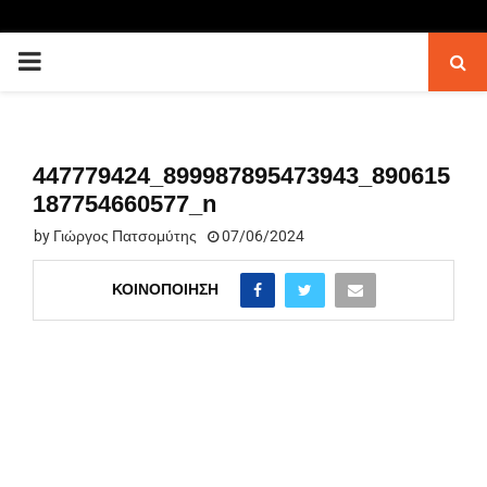
PRIMARY
MENU
447779424_899987895473943_890615
187754660577_n
by
Γιώργος Πατσομύτης
07/06/2024
ΚΟΙΝΟΠΟΊΗΣΗ