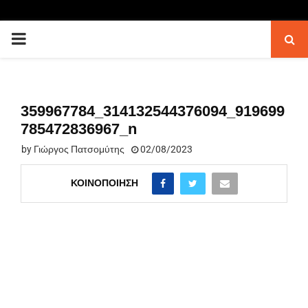
PRIMARY
MENU
359967784_314132544376094_919699
785472836967_n
by
Γιώργος Πατσομύτης
02/08/2023
ΚΟΙΝΟΠΟΊΗΣΗ