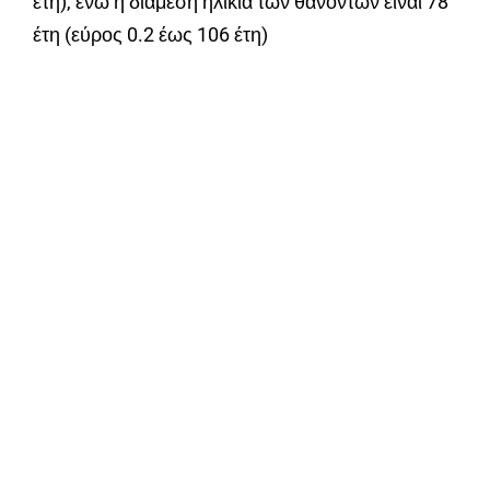
έτη), ενώ η διάμεση ηλικία των θανόντων είναι 78
έτη (εύρος 0.2 έως 106 έτη)