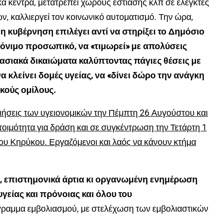
ικά κέντρα, μετατρέπει χώρους εστίασης κλπ σε ελεγκτές
, καλλιεργεί τον κοινωνικό αυτοματισμό. Την ώρα,
η
η κυβέρνηση επιλέγει αντί να στηρίξει το Δημόσιο
όνιμο προσωπικό, να «τιμωρεί» με απολύσεις
ασιακά δικαιώματα καλύπτοντας πάγιες θέσεις με
α κλείνει δομές υγείας, να «δίνει δώρο την ανάγκη
ικούς ομίλους.
ποιήσεις των υγειονομικών την Πέμπτη 26 Αυγούστου και
ετοιμότητα για δράση και σε συγκέντρωση την Τετάρτη 1
ίου Κηρύκου. Εργαζόμενοι και λαός να κάνουν κτήμα
ή, επιστημονικά άρτια κι οργανωμένη ενημέρωση
είας και πρόνοιας και όλου του
γραμμα εμβολιασμού, με στελέχωση των εμβολιαστικών