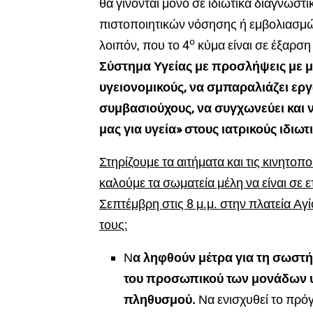
θα γίνονται μόνο σε ιδιωτικά διαγνωστ
πιστοποιητικών νόσησης ή εμβολιασμών
ο
λοιπόν, που το 4
κύμα είναι σε έξαρσ
Σύστημα Υγείας με προσλήψεις με μ
υγειονομικούς, να σμπαραλιάζει εργ
συμβασιούχους, να συγχωνεύει και ν
μας για υγεία» στους ιατρικούς ιδιωτ
Στηρίζουμε τα αιτήματα και τις κινητο
καλούμε τα σωματεία μέλη να είναι σε 
Σεπτέμβρη στις 8 μ.μ. στην πλατεία Αγ
τους:
Ν
α ληφθούν μέτρα για τη σωστ
του προσωπικού των μονάδων υγ
πληθυσμού.
Να ενισχυθεί το πρό