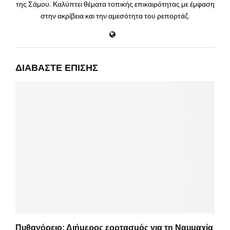
της Σάμου. Καλύπτει θέματα τοπικής επικαιρότητας με έμφαση
στην ακρίβεια και την αμεσότητα του ρεπορτάζ.
ΔΙΑΒΆΣΤΕ ΕΠΊΣΗΣ
Πυθαγόρειο: Διήμερος εορτασμός για τη Ναυμαχία