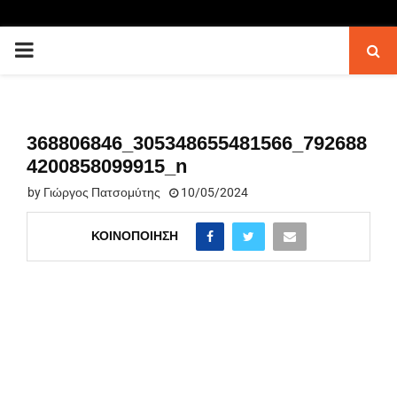
PRIMARY
MENU
368806846_305348655481566_792688
4200858099915_n
by
Γιώργος Πατσομύτης
10/05/2024
ΚΟΙΝΟΠΟΊΗΣΗ