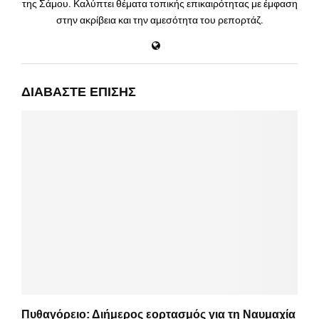
της Σάμου. Καλύπτει θέματα τοπικής επικαιρότητας με έμφαση
στην ακρίβεια και την αμεσότητα του ρεπορτάζ.
ΔΙΑΒΆΣΤΕ ΕΠΊΣΗΣ
Πυθαγόρειο: Διήμερος εορτασμός για τη Ναυμαχία