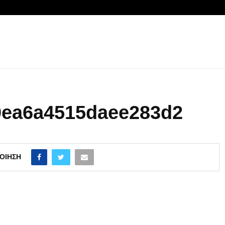
0ea6a4515daee283d2
ΟΊΗΣΗ