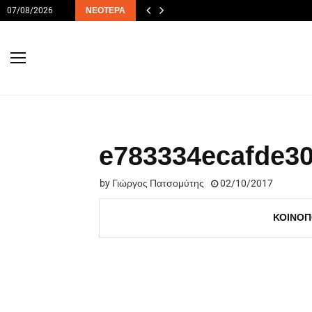
07/08/2026
ΝΕΌΤΕΡΑ
e783334ecafde3
by
Γιώργος Πατσομύτης
02/10/2017
ΚΟΙΝΟΠ