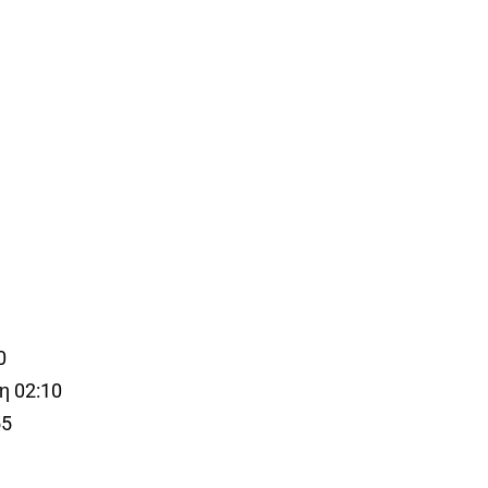
0
η 02:10
55