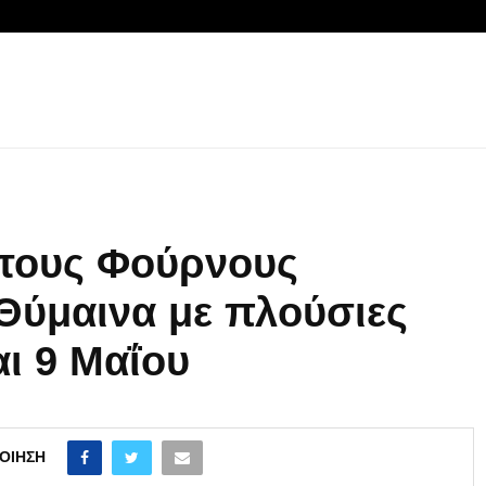
στους Φούρνους
Θύμαινα με πλούσιες
αι 9 Μαΐου
ΟΊΗΣΗ