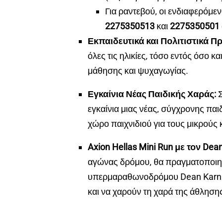
Για ραντεβού, οι ενδιαφερόμ
2275350513
και
2275350501
Εκπαιδευτικά και Πολιτιστικά Π
όλες τις ηλικίες, τόσο εντός όσο 
μάθησης και ψυχαγωγίας.
Εγκαίνια Νέας Παιδικής Χαράς:
Σ
εγκαίνια μιας νέας, σύγχρονης πα
χώρο παιχνιδιού για τους μικρούς 
Axion Hellas Mini Run με τον Dea
αγώνας δρόμου, θα πραγματοποιηθ
υπερμαραθωνοδρόμου Dean Karnaz
και να χαρούν τη χαρά της άθληση