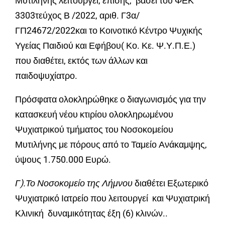
Μυτιλήνης λειτουργεί, επίσης, βάσει του ΦΕΚ
3303τεύχος Β /2022, αριθ. Γ3α/
ΓΠ24672/2022και το Κοινοτικό Κέντρο Ψυχικής
Υγείας Παιδιού και Εφήβου( Κο. Κε. Ψ.Υ.Π.Ε.)
που διαθέτει, εκτός των άλλων και
παιδοψυχίατρο.
Πρόσφατα ολοκληρώθηκε ο διαγωνισμός για την
κατασκευή νέου κτιρίου ολοκληρωμένου
Ψυχιατρικού τμήματος του Νοσοκομείου
Μυτιλήνης με πόρους από το Ταμείο Ανάκαμψης,
ύψους 1.750.000 Ευρώ.
Γ).Το Νοσοκομείο της Λήμνου
διαθέτει Εξωτερικό
Ψυχιατρικό Ιατρείο που λειτουργεί και Ψυχιατρική
Κλινική δυναμικότητας έξη (6) κλινών..