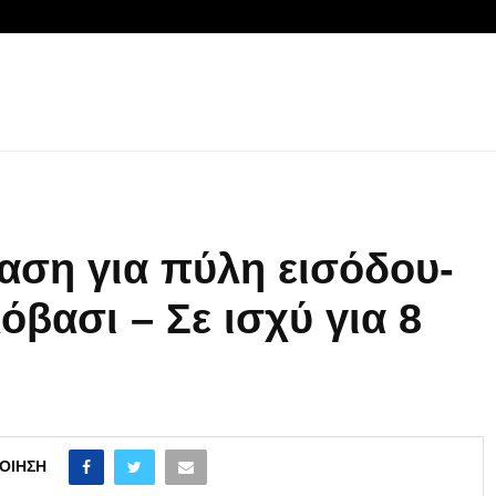
αση για πύλη εισόδου-
βασι – Σε ισχύ για 8
ΟΊΗΣΗ