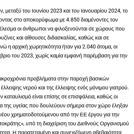
 μεταξύ του Ιουνίου 2023 και του Ιανουαρίου 2024, το
οντας στο αποκορύφωμα με 4.850 διαμένοντες τον
τέλεσμα οι άνθρωποι να φιλοξενούνται σε χώρους που
υζίνες και αίθουσες διδασκαλίας, καθώς και σε
νώ η αρχική χωρητικότητα ήταν για 2.040 άτομα, οι
μβριο του 2023, χωρίς καμία εμφανή παρέμβαση για την
 μακροχρόνια προβλήματα στην παροχή βασικών
λλειψης νερού και της έλλειψης ενός μόνιμου γιατρού.
 καταυλισμό είναι επίσης σε επισφάλεια, καθώς οι
α της υγείας που δουλεύουν σήμερα στον χώρο έληξαν
υ νέου χρηματοδοτούμενου από την ΕΕ έργου για την
οκράτης», υπό τη διαχείριση του Διεθνούς Οργανισμού
ητα. Η παρατεταμένη και συνεχιζόμενη αβεβαιότητα