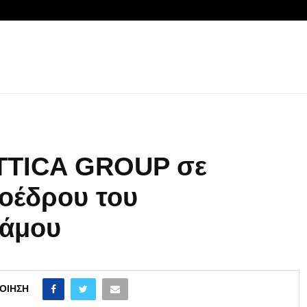
TTICA GROUP σε
οέδρου του
Σάμου
ΟΊΗΣΗ