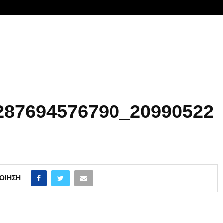
287694576790_20990522
ΟΊΗΣΗ